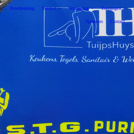
Proeftraining
Nieuws
Vereniging
Trainingen
Sponsors
Contact