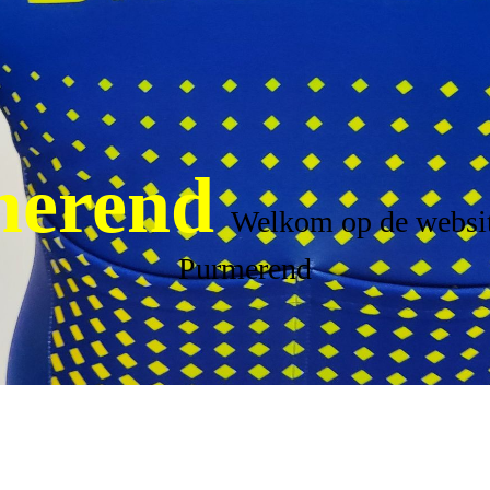
erend
Welkom op de websit
Purmerend